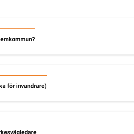
n hemkommun?
ka för invandrare)
rkesvägledare