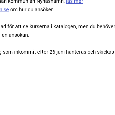
nnan kommun än Nynäshamn,
läs mer
n.se
om hur du ansöker.
gad för att se kurserna i katalogen, men du behöve
ra en ansökan.
g som inkommit efter 26 juni hanteras och skickas